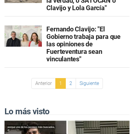
la verdad, o SATOCAN o
Clavijo y Lola García"
Fernando Clavijo: "El
Gobierno trabaja para que
las opiniones de
Fuerteventura sean
vinculantes"
Anterior
1
2
Siguiente
Lo más visto