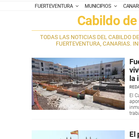
FUERTEVENTURA
MUNICIPIOS
CANAR
Cabildo de
TODAS LAS NOTICIAS DEL CABILDO D
FUERTEVENTURA, CANARIAS. I
Fu
vi
la 
RED
El C
apor
inmu
trab
El