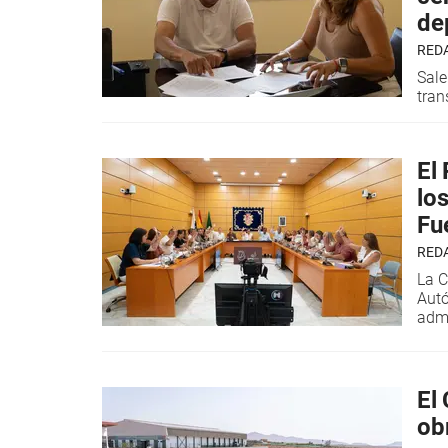
de
RED
Sale
tran
El
lo
Fu
RED
La C
Autó
admi
El
ob