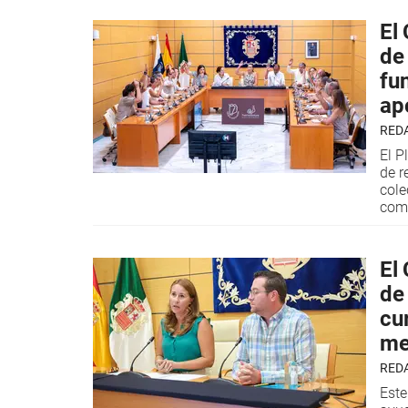
El
de
fu
ap
RED
El P
de r
cole
come
El
de 
cu
me
RED
Este