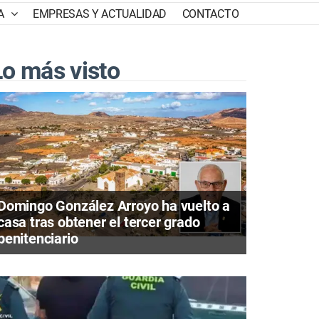
A
EMPRESAS Y ACTUALIDAD
CONTACTO
Lo más visto
Domingo González Arroyo ha vuelto a
casa tras obtener el tercer grado
penitenciario