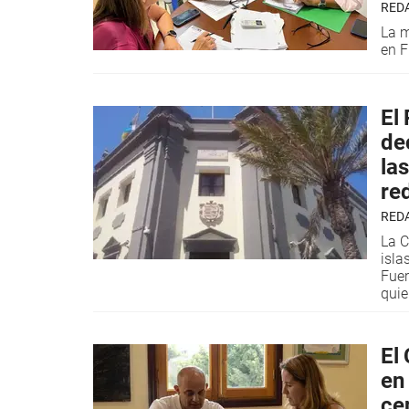
RED
La m
en F
El
de
las
re
RED
La C
isla
Fuer
qui
El 
en
ce