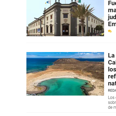
Fu
ma
ju
Em
La
Ca
lo
re
na
RED
Los 
sobr
de m