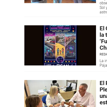
obse
Sol 
ast
El
la
‘F
Ch
RED
La i
Pája
El
Pl
un
es