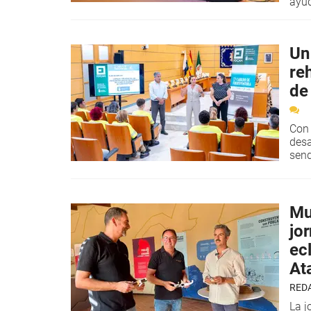
ayud
Un
re
de
Con 
desa
send
Mu
jo
ecl
Ata
RED
La j