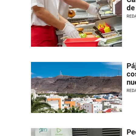
de
RED
Pá
co
nu
RED
Pe