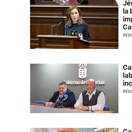
Jé
la
im
Ca
RED
Ca
lab
in
RED
Can