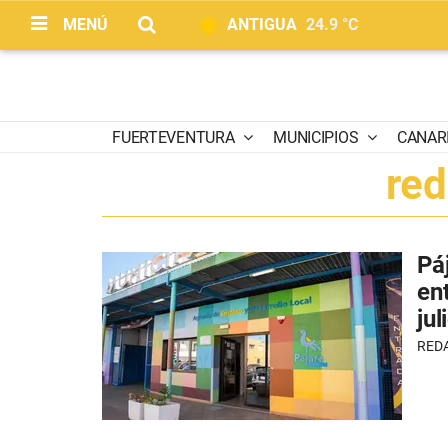
MENÚ
ANTIGUA
24.9 °C
FUERTEVENTURA
MUNICIPIOS
CANAR
red
Pá
en
jul
RED