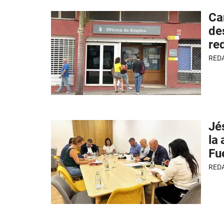
Can
de
re
RED
Jé
la
Fu
RED