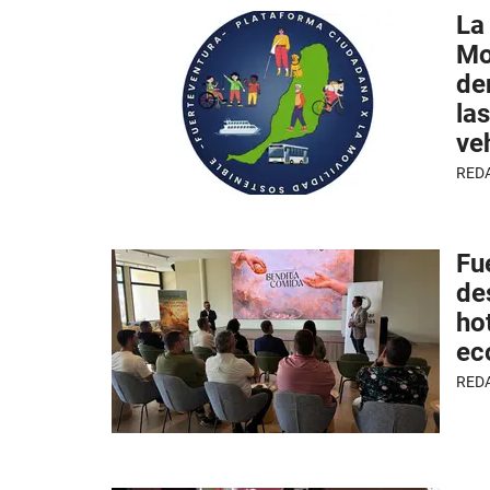
La
Mo
de
la
ve
RED
Fu
de
ho
ec
RED