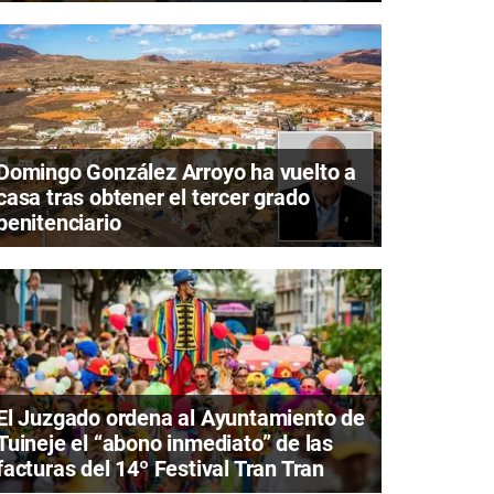
Domingo González Arroyo ha vuelto a
casa tras obtener el tercer grado
penitenciario
El Juzgado ordena al Ayuntamiento de
Tuineje el “abono inmediato” de las
facturas del 14º Festival Tran Tran