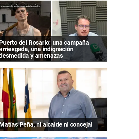
Puerto del Rosario: una campaña
arriesgada, una indignación
desmedida y amenazas
Matías Peña, ni alcalde ni concejal