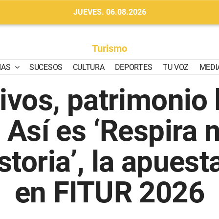
JUEVES. 06.08.2026
Turismo
IAS
SUCESOS
CULTURA
DEPORTES
TU VOZ
MEDI
ivos, patrimonio 
 Así es ‘Respira 
toria’, la apuest
en FITUR 2026