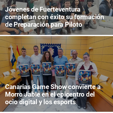
Jóvenes de Fuerteventura
completan con éxito su formación
de Preparación para Piloto
Profesional de Drones A1/A3/A2 y
STS
Canarias Game Show convierte a
Morro Jable en el epicentro del
ocio digital y los esports