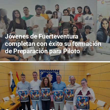
Jóvenes de Fuerteventura
completan con éxito su formación
de Preparación para Piloto
Profesional de Drones A1/A3/A2 y
STS