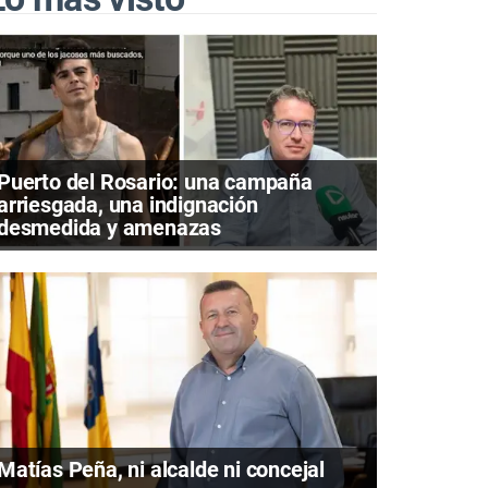
Puerto del Rosario: una campaña
arriesgada, una indignación
desmedida y amenazas
Matías Peña, ni alcalde ni concejal