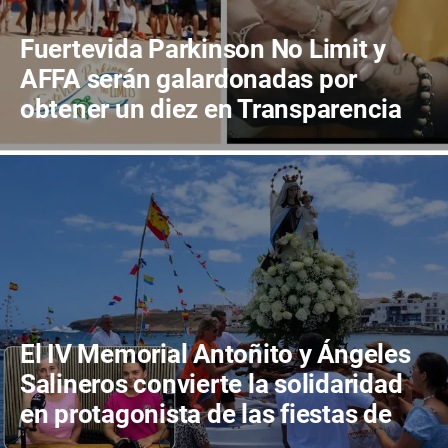
Fuertevida Parkinson No Limit y
AFFA serán galardonadas por
obtener un diez en Transparencia
en Canarias
El IV Memorial Antoñito y Ángeles
Salineros convierte la solidaridad
en protagonista de las fiestas de
Las Salinas del Carmen