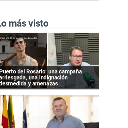
Lo más visto
Puerto del Rosario: una campaña
arriesgada, una indignación
desmedida y amenazas