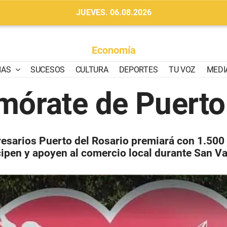
JUEVES. 06.08.2026
Economía
IAS
SUCESOS
CULTURA
DEPORTES
TU VOZ
MEDI
mórate de Puerto 
presarios Puerto del Rosario premiará con 1.500
cipen y apoyen al comercio local durante San Va