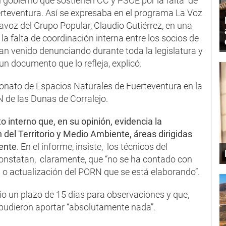
el gobierno que sostienen CC y PSOE por la falta de
rteventura. Así se expresaba en el programa La Voz
tavoz del Grupo Popular, Claudio Gutiérrez, en una
la falta de coordinación interna entre los socios de
an venido denunciando durante toda la legislatura y
n documento que lo refleja, explicó.
ronato de Espacios Naturales de Fuerteventura en la
N de las Dunas de Corralejo.
 interno que, en su opinión, evidencia la
del Territorio y Medio Ambiente, áreas dirigidas
mente
. En el informe, insiste, los técnicos del
onstatan, claramente, que “no se ha contado con
 o actualización del PORN que se está elaborando”.
io un plazo de 15 días para observaciones y que,
 pudieron aportar “absolutamente nada”.