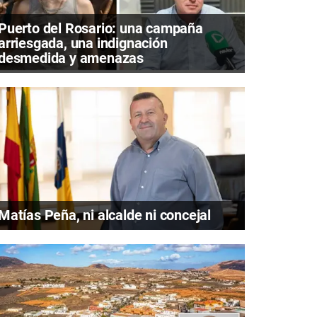
Puerto del Rosario: una campaña
arriesgada, una indignación
desmedida y amenazas
Matías Peña, ni alcalde ni concejal