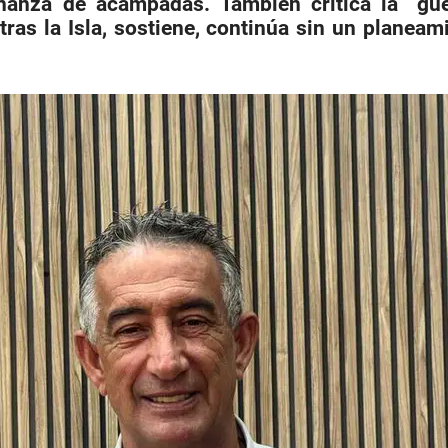
denanza de acampadas. También critica la “gu
tras la Isla, sostiene, continúa sin un planea