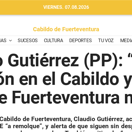
VIERNES. 07.08.2026
Cabildo de Fuerteventura
IAS
SUCESOS
CULTURA
DEPORTES
TU VOZ
MEDI
 Gutiérrez (PP):
n en el Cabildo y
e Fuerteventura n
Cabildo de Fuerteventura, Claudio Gutiérrez, a
E “a remolque”, y alerta de que siguen sin des