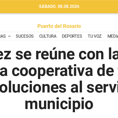
SÁBADO. 08.08.2026
Puerto del Rosario
IAS
SUCESOS
CULTURA
DEPORTES
TU VOZ
MEDI
z se reúne con la
la cooperativa de
oluciones al servi
municipio