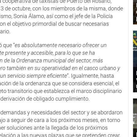
a cooperativa de taxistas de Puerto del Rosario,
3 de octubre, con los miembros de la misma, donde
smo, Sonia Álamo, así como el jefe de la Policía
con el objetivo primordial de buscar necesarias
ario.
ó que “
es absolutamente necesario ofrecer un
 presente y accesible, para lo que se ha
ón de la Ordenanza municipal del sector, más
o también en su operatividad en el casco urbano y
un servicio siempre eficiente
”. Igualmente, hasta
ción de la ordenanza que se considera esencial, el
to transitorio que establezca el marco disciplinario
a derivación de obligado cumplimiento.
s demandas y necesidades del sector y se abordaron
bajo a seguir de cara a los próximos meses, en torno
er soluciones ante la llegada de los próximos
elación a las nuevas plazas que se pretenden crear.