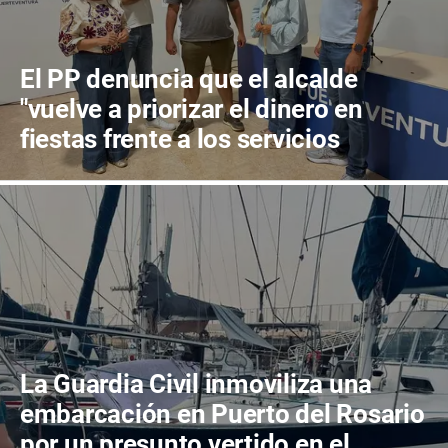
El PP denuncia que el alcalde
"vuelve a priorizar el dinero en
fiestas frente a los servicios
públicos"
La Guardia Civil inmoviliza una
embarcación en Puerto del Rosario
por un presunto vertido en el