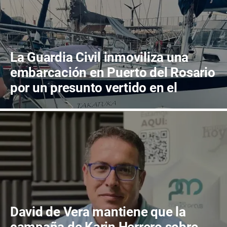
La Guardia Civil inmoviliza una
embarcación en Puerto del Rosario
por un presunto vertido en el
muelle
David de Vera mantiene que la
campaña de Karin Herrero sobre