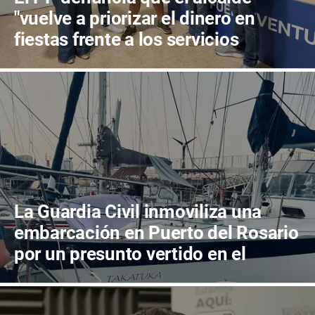
"vuelve a priorizar el dinero en
fiestas frente a los servicios
públicos"
La Guardia Civil inmoviliza una
embarcación en Puerto del Rosario
por un presunto vertido en el
muelle