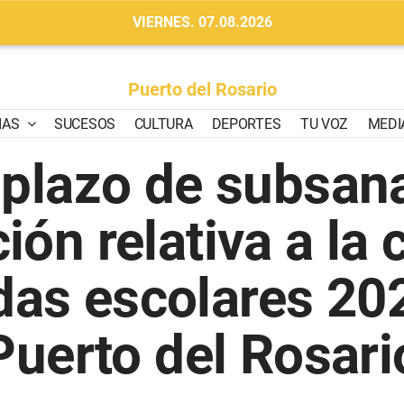
VIERNES. 07.08.2026
Puerto del Rosario
IAS
SUCESOS
CULTURA
DEPORTES
TU VOZ
MEDI
 plazo de subsan
ón relativa a la 
das escolares 2
Puerto del Rosari