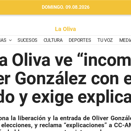
DOMINGO. 09.08.2026
La Oliva
IAS
SUCESOS
CULTURA
DEPORTES
TU VOZ
MEDI
a Oliva ve “inco
er González con e
do y exige explic
ona la liberación y la entrada de Oliver Gonzá
 elecciones, y reclama “explicaciones” a CC-A