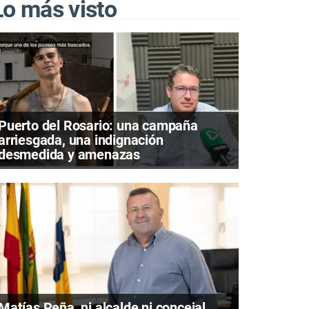
Lo más visto
Puerto del Rosario: una campaña
arriesgada, una indignación
desmedida y amenazas
Matías Peña, ni alcalde ni concejal