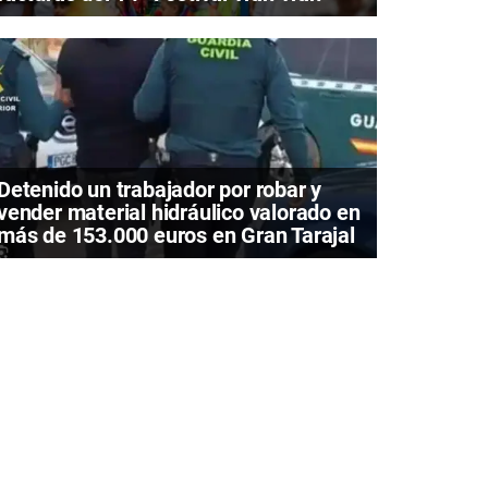
Detenido un trabajador por robar y
vender material hidráulico valorado en
más de 153.000 euros en Gran Tarajal