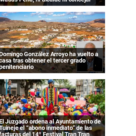
Domingo González Arroyo ha vuelto a
casa tras obtener el tercer grado
penitenciario
El Juzgado ordena al Ayuntamiento de
Tuineje el “abono inmediato” de las
facturas del 14º Festival Tran Tran