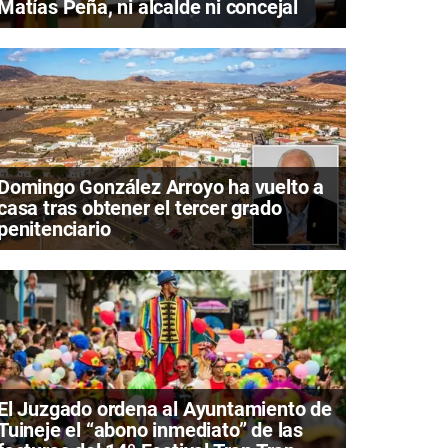
Matías Peña, ni alcalde ni concejal
Domingo González Arroyo ha vuelto a
casa tras obtener el tercer grado
penitenciario
El Juzgado ordena al Ayuntamiento de
Tuineje el “abono inmediato” de las