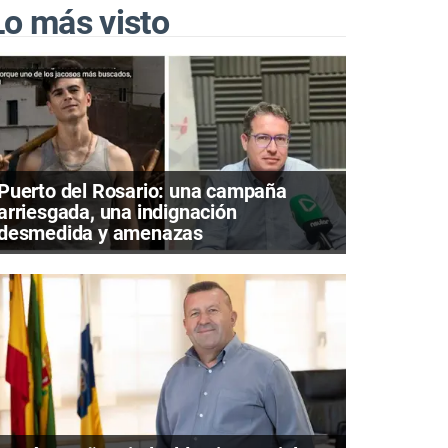
Lo más visto
Puerto del Rosario: una campaña
arriesgada, una indignación
desmedida y amenazas