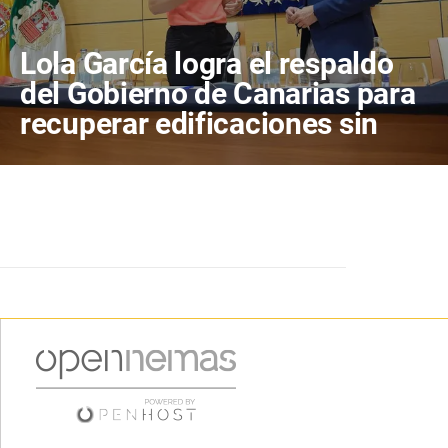
Lola García logra el respaldo
del Gobierno de Canarias para
recuperar edificaciones sin
terminar y destinarlas a
vivienda antes de consumir
más suelo