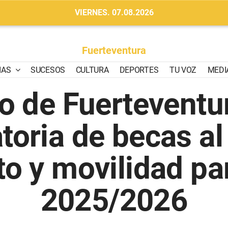
VIERNES. 07.08.2026
Fuerteventura
IAS
SUCESOS
CULTURA
DEPORTES
TU VOZ
MEDI
do de Fuerteventur
oria de becas al
o y movilidad pa
2025/2026