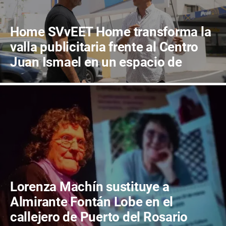
Home SVvEET Home transforma la
valla publicitaria frente al Centro
Juan Ismael en un espacio de
reflexión sobre el futuro de
Canarias
Lorenza Machín sustituye a
Almirante Fontán Lobe en el
callejero de Puerto del Rosario