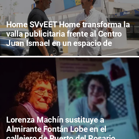
Home SVvEET Home transforma la
valla publicitaria frente al Centro
Juan Ismael en un espacio de
reflexión sobre el futuro de
Canarias
Lorenza Machín sustituye a
Almirante Fontán Lobe en el
callejero de Puerto del Rosario