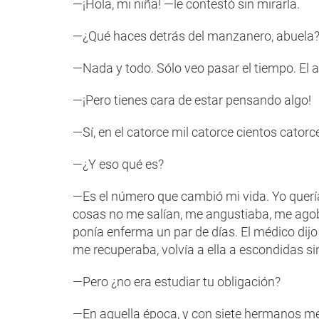
—¡Hola, mi niña! —le contestó sin mirarla.
—¿Qué haces detrás del manzanero, abuela
—Nada y todo. Sólo veo pasar el tiempo. El a
—¡Pero tienes cara de estar pensando algo!
—Sí, en el catorce mil catorce cientos catorc
—¿Y eso qué es?
—Es el número que cambió mi vida. Yo quería
cosas no me salían, me angustiaba, me ago
ponía enferma un par de días. El médico dijo
me recuperaba, volvía a ella a escondidas si
—Pero ¿no era estudiar tu obligación?
—En aquella época, y con siete hermanos men