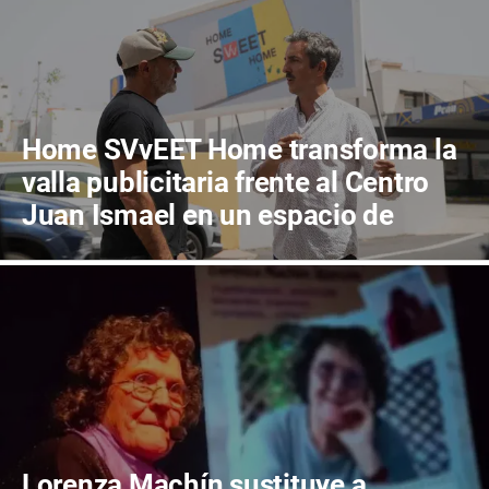
Home SVvEET Home transforma la
valla publicitaria frente al Centro
Juan Ismael en un espacio de
reflexión sobre el futuro de
Canarias
Lorenza Machín sustituye a