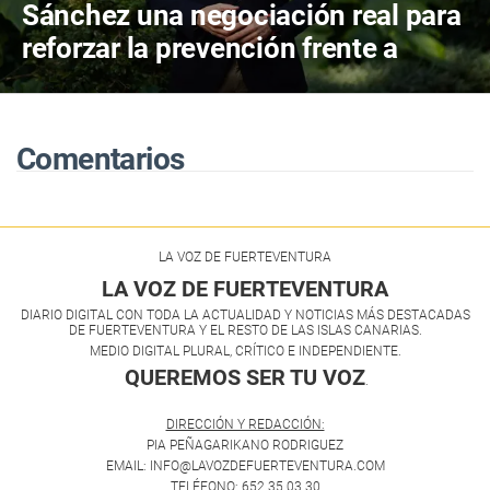
Sánchez una negociación real para
reforzar la prevención frente a
incendios y la gestión forestal
Comentarios
LA VOZ DE FUERTEVENTURA
LA VOZ DE FUERTEVENTURA
DIARIO DIGITAL CON TODA LA ACTUALIDAD Y NOTICIAS MÁS DESTACADAS
DE FUERTEVENTURA Y EL RESTO DE LAS ISLAS CANARIAS.
MEDIO DIGITAL PLURAL, CRÍTICO E INDEPENDIENTE.
QUEREMOS SER TU VOZ
.
DIRECCIÓN Y REDACCIÓN:
PIA PEÑAGARIKANO RODRIGUEZ
EMAIL: INFO@LAVOZDEFUERTEVENTURA.COM
TELÉFONO: 652 35 03 30