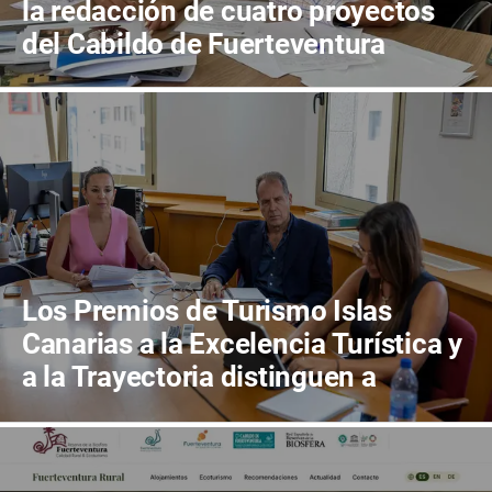
la redacción de cuatro proyectos
del Cabildo de Fuerteventura
Los Premios de Turismo Islas
Canarias a la Excelencia Turística y
a la Trayectoria distinguen a
Bodegas Conatus y a Carlos Cebriá