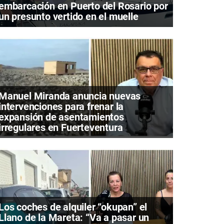
embarcación en Puerto del Rosario por
un presunto vertido en el muelle
Manuel Miranda anuncia nuevas
intervenciones para frenar la
expansión de asentamientos
irregulares en Fuerteventura
Los coches de alquiler “okupan” el
Llano de la Mareta: “Va a pasar un