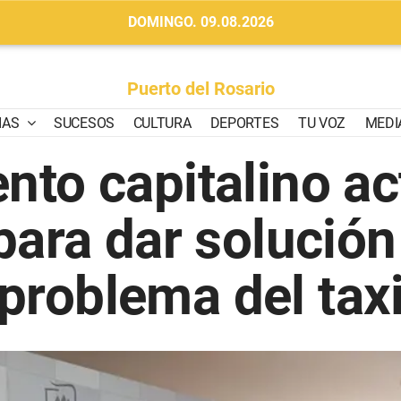
DOMINGO. 09.08.2026
Puerto del Rosario
IAS
SUCESOS
CULTURA
DEPORTES
TU VOZ
MEDI
nto capitalino ac
para dar solución
problema del tax