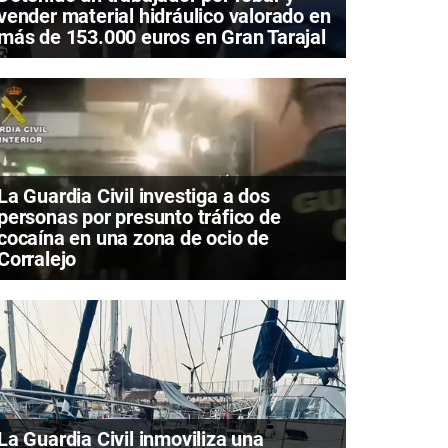
vender material hidráulico valorado en
más de 153.000 euros en Gran Tarajal
La Guardia Civil investiga a dos
personas por presunto tráfico de
cocaína en una zona de ocio de
Corralejo
La Guardia Civil inmoviliza una