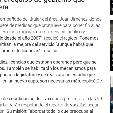
era.
acompañado del titular del área, Juan Jiménez, donde
quete de medidas que promueve para poner fin a las
demanda mejoras en este servicio público y
do desde el año 2007"
, recalcó el regidor.
Ponemos
tirán la mejora del servicio "aunque habrá que
número de licencias", recalcó.
 diez licencias que estaban operando pero que se
ños. También se habilitarán los mecanismos para
pasada legislatura y se realizará un estudio que
tas, en un nuevo cupo, son necesarias más
, explicó De
 de coordinación del Taxi
que representará a las 90
articiparán respetando el reparto de vocalías según
ión.
Su misión: "abordar todo lo que preocupa al