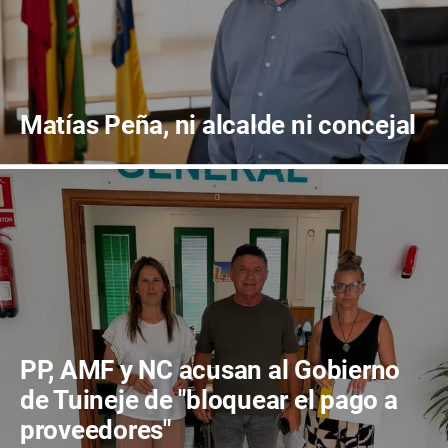
Matías Peña, ni alcalde ni concejal
PP, AMF y NC acusan al Gobierno
de Tuineje de "bloquear el pago a
proveedores"