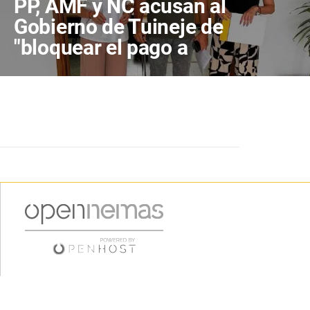
PP, AMF y NC acusan al
Gobierno de Tuineje de
"bloquear el pago a
proveedores"