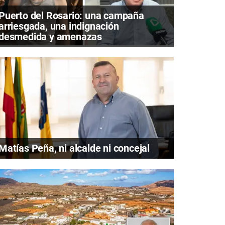
Puerto del Rosario: una campaña
arriesgada, una indignación
desmedida y amenazas
Matías Peña, ni alcalde ni concejal