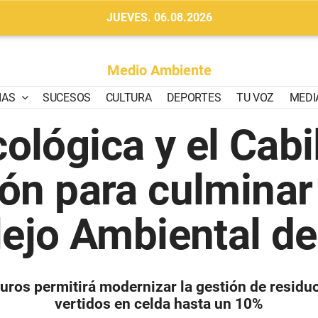
JUEVES. 06.08.2026
Medio Ambiente
IAS
SUCESOS
CULTURA
DEPORTES
TU VOZ
MEDI
ológica y el Cab
ión para culminar 
jo Ambiental de
euros permitirá modernizar la gestión de residuo
vertidos en celda hasta un 10%