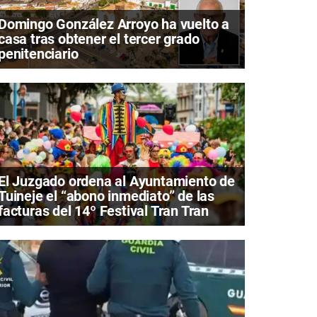
Domingo González Arroyo ha vuelto a
casa tras obtener el tercer grado
penitenciario
El Juzgado ordena al Ayuntamiento de
Tuineje el “abono inmediato” de las
facturas del 14º Festival Tran Tran