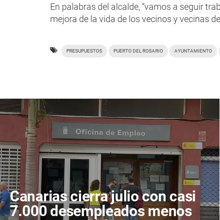
En palabras del alcalde, “vamos a seguir tra
mejora de la vida de los vecinos y vecinas d
PRESUPUESTOS
PUERTO DEL ROSARIO
AYUNTAMIENTO
Canarias cierra julio con casi
7.000 desempleados menos