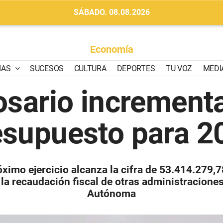
SÁBADO. 08.08.2026
Economía
IAS
SUCESOS
CULTURA
DEPORTES
TU VOZ
MEDI
osario increment
esupuesto para 2
óximo ejercicio alcanza la cifra de 53.414.279,
la recaudación fiscal de otras administracione
Autónoma