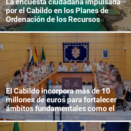
La encuesta ciudadana impulsada
por el Cabildo en los Planes de
Ordenación de los Recursos
Naturales (PORN) apunta a reforzar
la protección de los espacios
naturales
El Cabildo incorpora más de 10
millones de euros para fortalecer
ámbitos fundamentales como el
tejido social o el apoyo a los
jóvenes