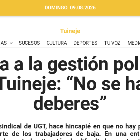
DOMINGO. 09.08.2026
Tuineje
IAS
SUCESOS
CULTURA
DEPORTES
TU VOZ
MEDI
 a la gestión polí
Tuineje: “No se h
deberes”
indical de UGT, hace hincapié en que no hay pe
te de los trabajadores de baja. En una en