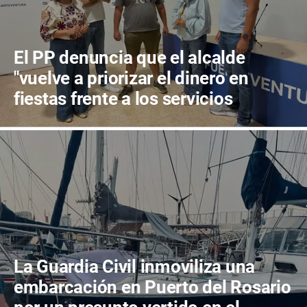
El PP denuncia que el alcalde
"vuelve a priorizar el dinero en
fiestas frente a los servicios
públicos"
La Guardia Civil inmoviliza una
embarcación en Puerto del Rosario