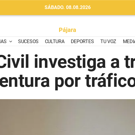
SÁBADO. 08.08.2026
Pájara
IAS
SUCESOS
CULTURA
DEPORTES
TU VOZ
MEDI
Civil investiga a 
entura por tráfic