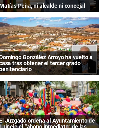
Matías Peña, ni alcalde ni concejal
Domingo González Arroyo ha vuelto a
casa tras obtener el tercer grado
penitenciario
El Juzgado ordena al Ayuntamiento de
Tuineje el “abono inmediato” de las