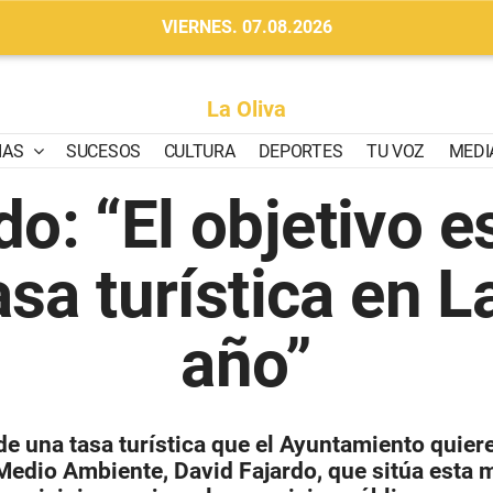
VIERNES. 07.08.2026
La Oliva
IAS
SUCESOS
CULTURA
DEPORTES
TU VOZ
MEDI
do: “El objetivo 
asa turística en L
año”
de una tasa turística que el Ayuntamiento quiere
 Medio Ambiente, David Fajardo, que sitúa esta