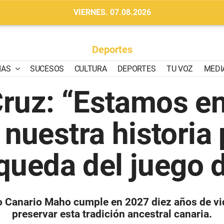
VIERNES. 07.08.2026
Deportes
IAS
SUCESOS
CULTURA
DEPORTES
TU VOZ
MEDI
Cruz: “Estamos en
uestra historia 
queda del juego 
o Canario Maho cumple en 2027 diez años de vida
preservar esta tradición ancestral canaria.