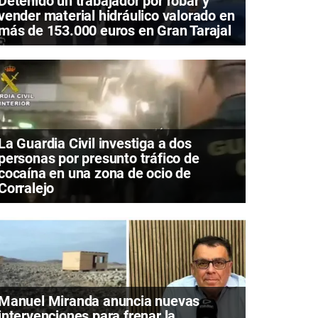
Detenido un trabajador por robar y
vender material hidráulico valorado en
más de 153.000 euros en Gran Tarajal
La Guardia Civil investiga a dos
personas por presunto tráfico de
cocaína en una zona de ocio de
Corralejo
Manuel Miranda anuncia nuevas
intervenciones para frenar la