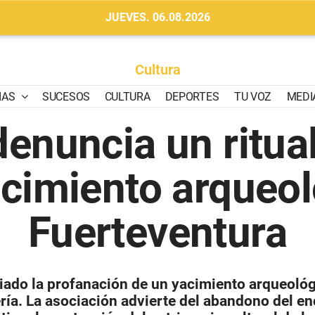
JUEVES. 06.08.2026
Cultura
IAS
SUCESOS
CULTURA
DEPORTES
TU VOZ
MEDI
enuncia un ritual
acimiento arqueol
Fuerteventura
iado la profanación de un yacimiento arqueológi
tería. La asociación advierte del abandono del e