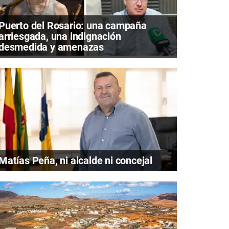
Puerto del Rosario: una campaña
arriesgada, una indignación
desmedida y amenazas
Matías Peña, ni alcalde ni concejal