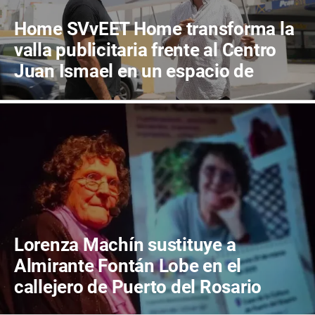
Home SVvEET Home transforma la
valla publicitaria frente al Centro
Juan Ismael en un espacio de
reflexión sobre el futuro de
Canarias
Lorenza Machín sustituye a
Almirante Fontán Lobe en el
callejero de Puerto del Rosario