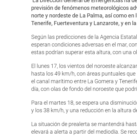
La Dirección General de Emergencias ha dec
previsión de fenómenos meteorológicos adve
norte y nordeste de La Palma, así como en lo
Tenerife, Fuerteventura y Lanzarote, y en l
Según las predicciones de la Agencia Estata
esperan condiciones adversas en el mar, con
estas podrían superar esta altura, con una o
El lunes 17, los vientos del noroeste alcan
hasta los 49 km/h, con áreas puntuales que
el canal marítimo entre La Gomera y Tenerif
día, con olas de fondo del noroeste que podr
Para el martes 18, se espera una disminución 
y los 38 km/h, y una reducción en la altura de
La situación de prealerta se mantendrá hast
elevará a alerta a partir del mediodía. Se re