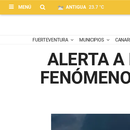
MENÚ
ANTIGUA
23.7 °C
FUERTEVENTURA
MUNICIPIOS
CANAR
ALERTA A
FENÓMENO