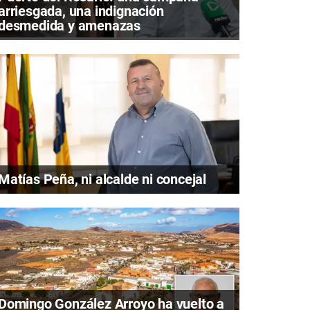
arriesgada, una indignación
desmedida y amenazas
Matías Peña, ni alcalde ni concejal
Domingo González Arroyo ha vuelto a