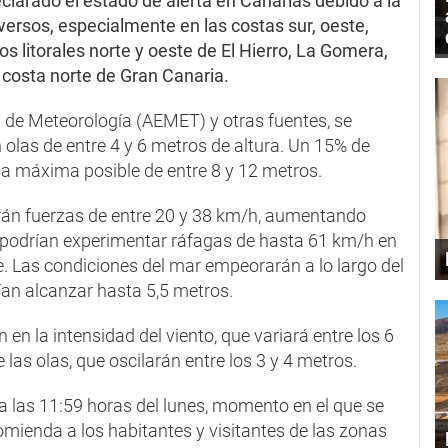
larado el estado de alerta en Canarias debido a la
rsos, especialmente en las costas sur, oeste,
s litorales norte y oeste de El Hierro, La Gomera,
a costa norte de Gran Canaria.
l de Meteorología (AEMET) y otras fuentes, se
 olas de entre 4 y 6 metros de altura. Un 15% de
la máxima posible de entre 8 y 12 metros.
zarán fuerzas de entre 20 y 38 km/h, aumentando
 podrían experimentar ráfagas de hasta 61 km/h en
e. Las condiciones del mar empeorarán a lo largo del
ían alcanzar hasta 5,5 metros.
en la intensidad del viento, que variará entre los 6
 las olas, que oscilarán entre los 3 y 4 metros.
a las 11:59 horas del lunes, momento en el que se
comienda a los habitantes y visitantes de las zonas