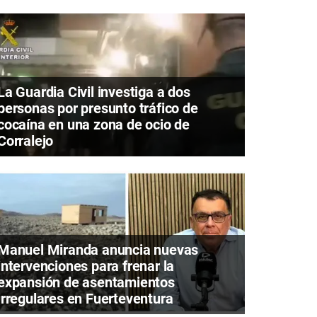
La Guardia Civil investiga a dos
personas por presunto tráfico de
cocaína en una zona de ocio de
Corralejo
Manuel Miranda anuncia nuevas
intervenciones para frenar la
expansión de asentamientos
irregulares en Fuerteventura