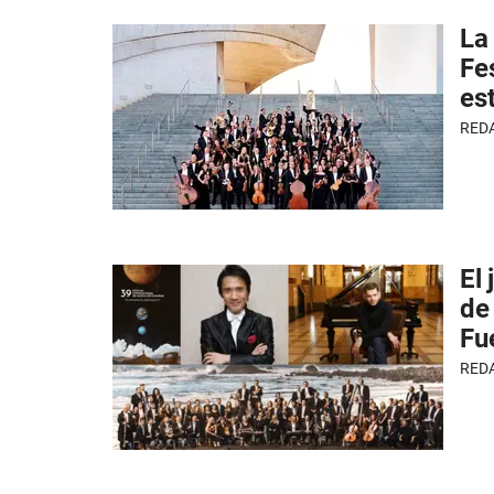
La
Fe
es
RED
El 
de
Fu
RED