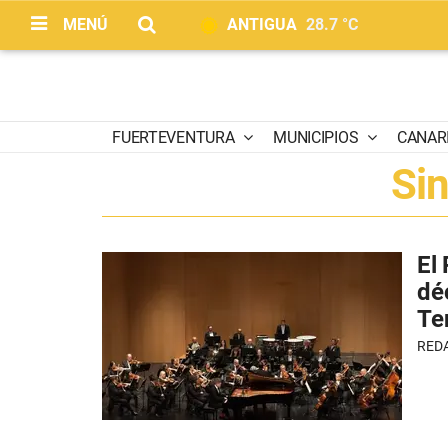
MENÚ
ANTIGUA
28.7 °C
FUERTEVENTURA
MUNICIPIOS
CANAR
Si
El
dé
Te
RED