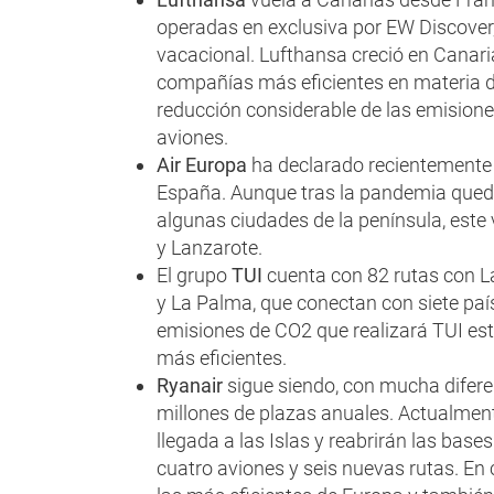
operadas en exclusiva por EW Discover, 
vacacional. Lufthansa creció en Canari
compañías más eficientes en materia d
reducción considerable de las emision
aviones.
Air Europa
ha declarado recientemente 
España. Aunque tras la pandemia queda
algunas ciudades de la península, este
y Lanzarote.
El grupo
TUI
cuenta con 82 rutas con La
y La Palma, que conectan con siete país
emisiones de CO2 que realizará TUI est
más eficientes.
Ryanair
sigue siendo, con mucha diferen
millones de plazas anuales. Actualme
llegada a las Islas y reabrirán las base
cuatro aviones y seis nuevas rutas. En