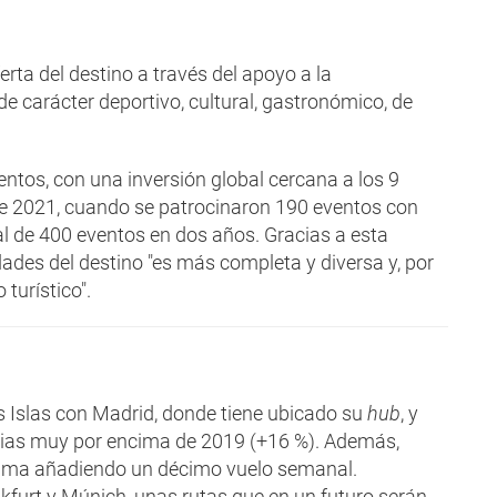
rta del destino a través del apoyo a la
de carácter deportivo, cultural, gastronómico, de
tos, con una inversión global cercana a los 9
 de 2021, cuando se patrocinaron 190 eventos con
al de 400 eventos en dos años. Gracias a esta
dades del destino "es más completa y diversa y, por
turístico".
s Islas con Madrid, donde tiene ubicado su
hub
, y
ias muy por encima de 2019 (+16 %). Además,
lma añadiendo un décimo vuelo semanal.
kfurt y Múnich, unas rutas que en un futuro serán