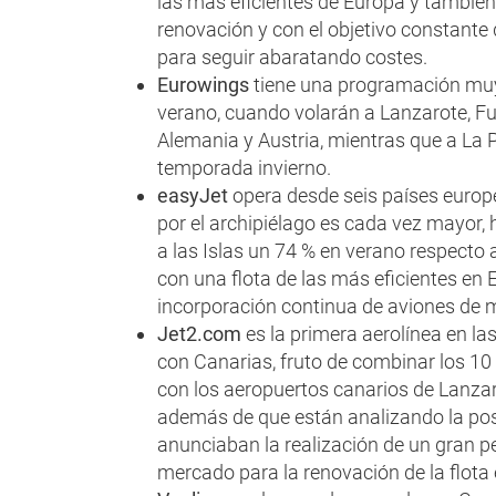
las más eficientes de Europa y también 
renovación y con el objetivo constante 
para seguir abaratando costes.
Eurowings
tiene una programación muy
verano, cuando volarán a Lanzarote, Fu
Alemania y Austria, mientras que a La 
temporada invierno.
easyJet
opera desde seis países europe
por el archipiélago es cada vez mayor
a las Islas un 74 % en verano respect
con una flota de las más eficientes en 
incorporación continua de aviones de
Jet2.com
es la primera aerolínea en la
con Canarias, fruto de combinar los 1
con los aeropuertos canarios de Lanzaro
además de que están analizando la posi
anunciaban la realización de un gran p
mercado para la renovación de la flota