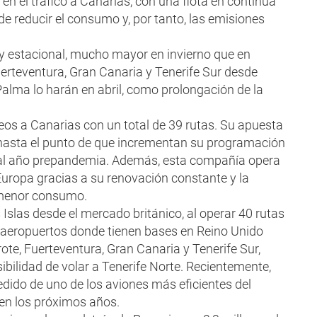
en el tráfico a Canarias, con una flota en continua
de reducir el consumo y, por tanto, las emisiones
 estacional, mucho mayor en invierno que en
erteventura, Gran Canaria y Tenerife Sur desde
Palma lo harán en abril, como prolongación de la
os a Canarias con un total de 39 rutas. Su apuesta
, hasta el punto de que incrementan su programación
o al año prepandemia. Además, esta compañía opera
Europa gracias a su renovación constante y la
 menor consumo.
s Islas desde el mercado británico, al operar 40 rutas
0 aeropuertos donde tienen bases en Reino Unido
te, Fuerteventura, Gran Canaria y Tenerife Sur,
bilidad de volar a Tenerife Norte. Recientemente,
edido de uno de los aviones más eficientes del
 en los próximos años.