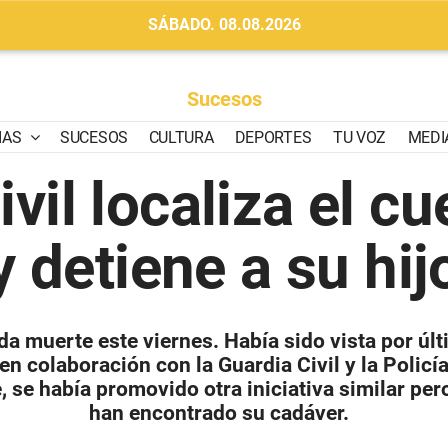
SÁBADO. 08.08.2026
Sucesos
IAS
SUCESOS
CULTURA
DEPORTES
TU VOZ
MEDI
vil localiza el c
y detiene a su hij
ada muerte este viernes. Había sido vista por úl
en colaboración con la Guardia Civil y la Policía
e, se había promovido otra iniciativa similar pe
han encontrado su cadáver.