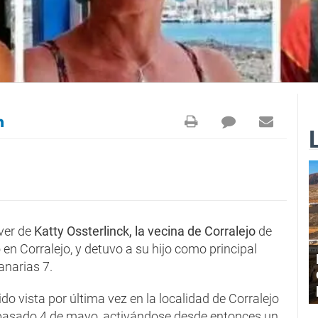
áver de
Katty Ossterlinck, la vecina de Corralejo
de
 Corralejo, y detuvo a su hijo como principal
narias 7.
ido vista por última vez en la localidad de Corralejo
 pasado 4 de mayo, activándose desde entonces un