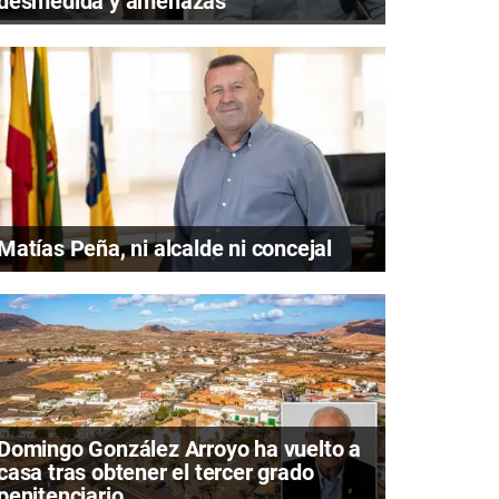
desmedida y amenazas
Matías Peña, ni alcalde ni concejal
Domingo González Arroyo ha vuelto a
casa tras obtener el tercer grado
penitenciario