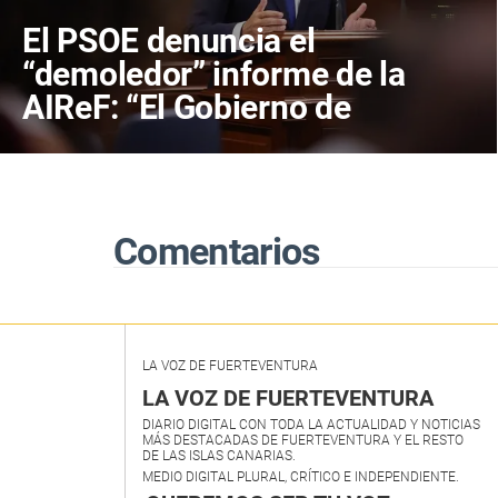
El PSOE denuncia el
“demoledor” informe de la
AIReF: “El Gobierno de
Canarias reconoce que la
deriva de descontrol del gasto
traerá recortes en los servicios
públicos”
Comentarios
LA VOZ DE FUERTEVENTURA
LA VOZ DE FUERTEVENTURA
DIARIO DIGITAL CON TODA LA ACTUALIDAD Y NOTICIAS
MÁS DESTACADAS DE FUERTEVENTURA Y EL RESTO
DE LAS ISLAS CANARIAS.
MEDIO DIGITAL PLURAL, CRÍTICO E INDEPENDIENTE.