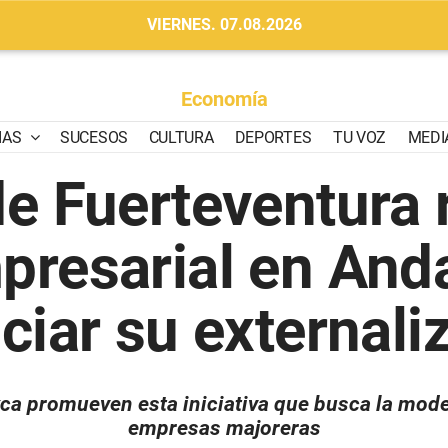
VIERNES. 07.08.2026
Economía
IAS
SUCESOS
CULTURA
DEPORTES
TU VOZ
MEDI
de Fuerteventura 
presarial en Anda
ciar su externali
xca promueven esta iniciativa que busca la mode
empresas majoreras