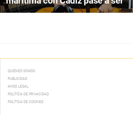
marítima con Cádiz pase a ser
un servicio público
garantizado
QUIÉNES SOMOS
PUBLICIDAD
AVISO LEGAL
POLÍTICA DE PRIVACIDAD
POLÍTICA DE COOKIES