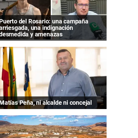
Puerto del Rosario: una campaña
arriesgada, una indignación
desmedida y amenazas
Matías Peña, ni alcalde ni concejal