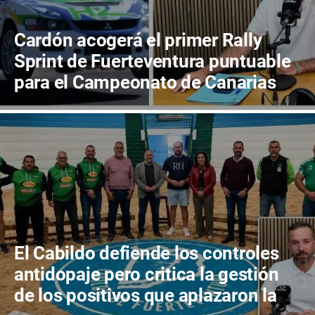
Cardón acogerá el primer Rally
Sprint de Fuerteventura puntuable
para el Campeonato de Canarias
El Cabildo defiende los controles
antidopaje pero critica la gestión
de los positivos que aplazaron la