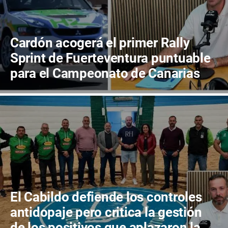
Cardón acogerá el primer Rally
Sprint de Fuerteventura puntuable
para el Campeonato de Canarias
El Cabildo defiende los controles
antidopaje pero critica la gestión
de los positivos que aplazaron la