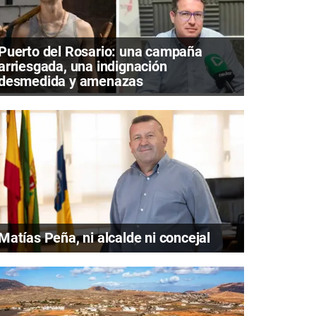
Puerto del Rosario: una campaña
arriesgada, una indignación
desmedida y amenazas
Matías Peña, ni alcalde ni concejal