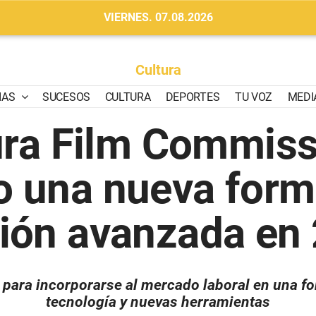
VIERNES. 07.08.2026
Cultura
IAS
SUCESOS
CULTURA
DEPORTES
TU VOZ
MEDI
ura Film Commiss
to una nueva form
ión avanzada en 
 para incorporarse al mercado laboral en una f
tecnología y nuevas herramientas